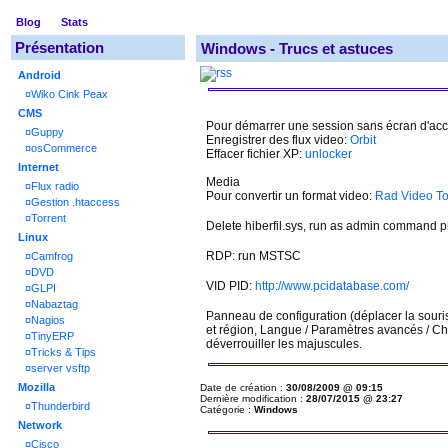
Blog
Stats
Présentation
Windows - Trucs et astuces
Android
¤
Wiko Cink Peax
CMS
Pour démarrer une session sans écran d'acc
¤
Guppy
Enregistrer des flux video:
Orbit
¤
osCommerce
Effacer fichier XP:
unlocker
Internet
Media
¤
Flux radio
Pour convertir un format video:
Rad Video To
¤
Gestion .htaccess
¤
Torrent
Delete hiberfil.sys, run as admin command pr
Linux
RDP: run MSTSC
¤
Camfrog
¤
DVD
VID PID:
http://www.pcidatabase.com/
¤
GLPI
¤
Nabaztag
Panneau de configuration (déplacer la souris
¤
Nagios
et région, Langue / Paramètres avancés / Cha
¤
TinyERP
déverrouiller les majuscules.
¤
Tricks & Tips
¤
server vsftp
Mozilla
Date de création :
30/08/2009 @ 09:15
Dernière modification :
28/07/2015 @ 23:27
¤
Thunderbird
Catégorie :
Windows
Network
¤
Cisco