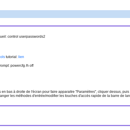
ueil: control userpasswords2
ols
tutorial:
lien
ompt: powercfg /h off
 en bas à droite de l'écran pour faire apparaitre "Paramètres", cliquer dessus, pu
nger les méthodes d'entrée/modifier les touches d'accès rapide de la barre de lan