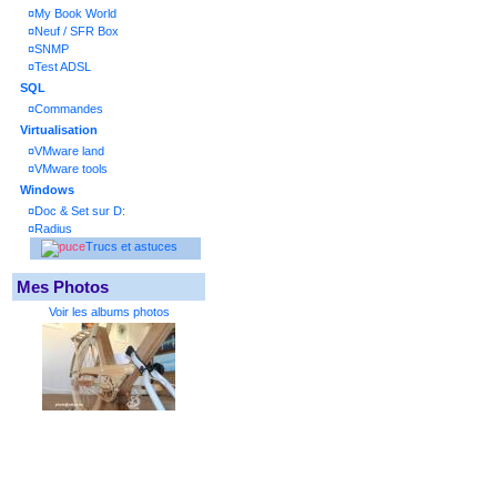
¤
My Book World
¤
Neuf / SFR Box
¤
SNMP
¤
Test ADSL
SQL
¤
Commandes
Virtualisation
¤
VMware land
¤
VMware tools
Windows
¤
Doc & Set sur D:
¤
Radius
Trucs et astuces
Mes Photos
Voir les albums photos