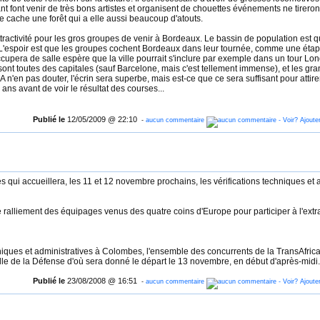
nt font venir de très bons artistes et organisent de chouettes événements ne tirero
cache une forêt qui a elle aussi beaucoup d'atouts.
'attractivité pour les gros groupes de venir à Bordeaux. Le bassin de population est 
s. L'espoir est que les groupes cochent Bordeaux dans leur tournée, comme une éta
ccupera de salle espère que la ville pourrait s'inclure par exemple dans un tour L
ont toutes des capitales (sauf Barcelone, mais c'est tellement immense), et les gran
 n'en pas douter, l'écrin sera superbe, mais est-ce que ce sera suffisant pour attir
 ans avant de voir le résultat des courses...
Publié le
12/05/2009 @ 22:10
-
aucun commentaire
 qui accueillera, les 11 et 12 novembre prochains, les vérifications techniques et 
e ralliement des équipages venus des quatre coins d'Europe pour participer à l'ext
chniques et administratives à Colombes, l'ensemble des concurrents de la TransAfric
le de la Défense d'où sera donné le départ le 13 novembre, en début d'après-midi.
Publié le
23/08/2008 @ 16:51
-
aucun commentaire