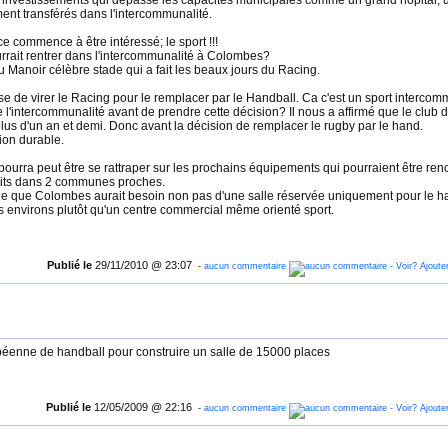
investissements qui dépasse les capacités municipales comme un grand hôpital, 
ent transférés dans l'intercommunalité.
 commence à être intéressé; le sport !!!
rrait rentrer dans l'intercommunalité à Colombes?
es du Manoir célèbre stade qui a fait les beaux jours du Racing.
 de virer le Racing pour le remplacer par le Handball. Ca c'est un sport intercomm
 l'intercommunalité avant de prendre cette décision? Il nous a affirmé que le club
lus d'un an et demi. Donc avant la décision de remplacer le rugby par le hand.
ion durable.
ourra peut être se rattraper sur les prochains équipements qui pourraient être re
etits dans 2 communes proches.
le que Colombes aurait besoin non pas d'une salle réservée uniquement pour le ha
es environs plutôt qu'un centre commercial même orienté sport.
Publié le
29/11/2010 @ 23:07
-
aucun commentaire
opéenne de handball pour construire un salle de 15000 places
Publié le
12/05/2009 @ 22:16
-
aucun commentaire