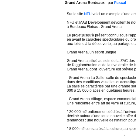
Grand Arena Bordeaux
- par
Pascal
Sur le site
NFU
voici un exemple d'une a
NFU et MAB Development dévoilent le nouve
à Bordeaux Floirac : Grand Arena
Le projet jusqu'à présent connu sous l'app
en avant le caractère spectaculaire du pro
aux loisirs, à la découverte, au partage et 
Grand Arena, un esprit unique
Grand Arena, situé au sein de la ZAC des 
de l'agglomération et de la rive droite d
Grand Arena, dont l'ouverture est prévue 
- Grand Arena La Salle, salle de spectacl
dans des conditions visuelles et acoustiq
La salle se caractérise par une grande so
000 à 15 000 places en quelques heures.
- Grand Arena Village, espace commercial
Une rencontre entre art de vivre et cultur
* 20 000 m2 entièrement dédiés à l'univer
décliné autour d'une toute nouvelle offre
tendances : une nouvelle destination pour 
* 8 000 m2 consacrés à la culture, au spor