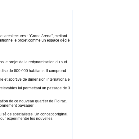
t architectures : "Grand Arena", mettant
 positionne le projet comme un espace dédié
ns le projet de la redynamisation du sud
dise de 800 000 habitants. Il comprend :
e et sportive de dimension internationale
 relevables lui permettant un passage de 3
tion de ce nouveau quartier de Floirac.
vironnement paysager :
isé de spécialistes. Un concept original,
pour expérimenter les nouvelles