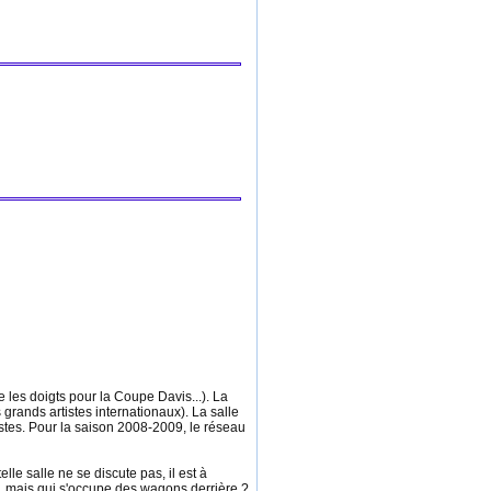
e les doigts pour la Coupe Davis...). La
rands artistes internationaux). La salle
tistes. Pour la saison 2008-2009, le réseau
lle salle ne se discute pas, il est à
es, mais qui s'occupe des wagons derrière ?