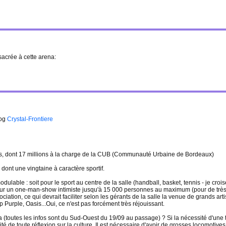
acrée à cette arena:
log
Crystal-Frontiere
uros, dont 17 millions à la charge de la CUB (Communauté Urbaine de Bordeaux)
 dont une vingtaine à caractère sportif.
ulable : soit pour le sport au centre de la salle (handball, basket, tennis - je crois
our un one-man-show intimiste jusqu'à 15 000 personnes au maximum (pour de très g
iation, ce qui devrait faciliter selon les gérants de la salle la venue de grands ar
Purple, Oasis...Oui, ce n'est pas forcément très réjouissant.
a (toutes les infos sont du Sud-Ouest du 19/09 au passage) ? Si la nécessité d'une te
ité de toute réflexion sur la culture. Il est nécessaire d'avoir de grosses locomotiv