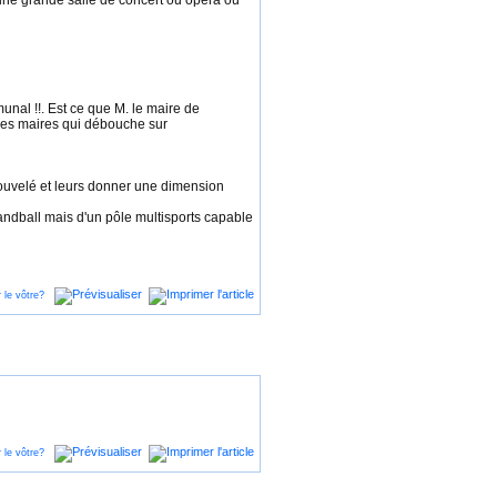
une grande salle de concert ou opéra ou
unal !!. Est ce que M. le maire de
 des maires qui débouche sur
nouvelé et leurs donner une dimension
ndball mais d'un pôle multisports capable