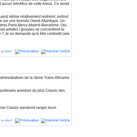
nt aucun bénéfice de cette Arena. Ce serait
quand même relativement restreint, surtout
pe sur une tournée Ouest-Atlantique. Un
ondres-Paris-Bercy-Madrid-Barcelone. Oui,
ds artistes / groupes se concentrent là-
er ? Je ne demande qu'à être contredit cela
administratives de la 3ème Trans-Africaine
raordinaire aventure du plus Classic des
aine Classic viendront ranger leurs