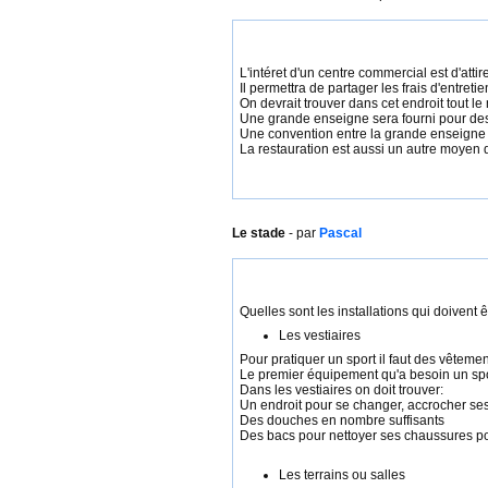
L'intéret d'un centre commercial est d'attir
Il permettra de partager les frais d'entret
On devrait trouver dans cet endroit tout le
Une grande enseigne sera fourni pour des 
Une convention entre la grande enseigne e
La restauration est aussi un autre moyen d'
Le stade
- par
Pascal
Quelles sont les installations qui doivent 
Les vestiaires
Pour pratiquer un sport il faut des vêtemen
Le premier équipement qu'a besoin un sport
Dans les vestiaires on doit trouver:
Un endroit pour se changer, accrocher ses
Des douches en nombre suffisants
Des bacs pour nettoyer ses chaussures pou
Les terrains ou salles