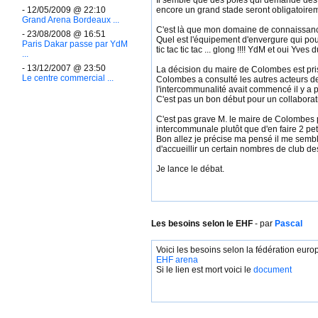
Il semble que des pôles qui demande des 
- 12/05/2009 @ 22:10
encore un grand stade seront obligatoirem
Grand Arena Bordeaux ...
C'est là que mon domaine de connaissance
- 23/08/2008 @ 16:51
Quel est l'équipement d'envergure qui pou
Paris Dakar passe par YdM
tic tac tic tac ... glong !!!! YdM et oui Yv
...
- 13/12/2007 @ 23:50
La décision du maire de Colombes est prise
Le centre commercial ...
Colombes a consulté les autres acteurs de
l'intercommunalité avait commencé il y a p
C'est pas un bon début pour un collaborat
C'est pas grave M. le maire de Colombes p
intercommunale plutôt que d'en faire 2 p
Bon allez je précise ma pensé il me semb
d'accueillir un certain nombres de club d
Je lance le débat.
Les besoins selon le EHF
- par
Pascal
Voici les besoins selon la fédération eur
EHF arena
Si le lien est mort voici le
document