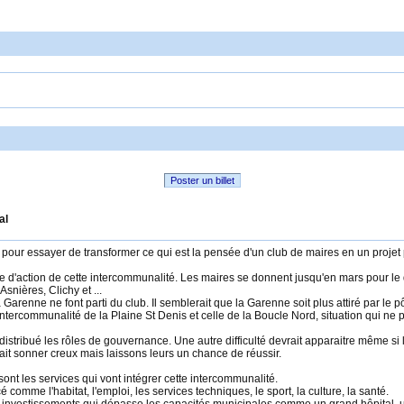
Poster un billet
al
 pour essayer de transformer ce qui est la pensée d'un club de maires en un projet
ètre d'action de cette intercommunalité. Les maires se donnent jusqu'en mars pour le 
nières, Clichy et ...
arenne ne font parti du club. Il semblerait que la Garenne soit plus attiré par le
'intercommunalité de la Plaine St Denis et celle de la Boucle Nord, situation qui ne 
a distribué les rôles de gouvernance. Une autre difficulté devrait apparaitre même s
ait sonner creux mais laissons leurs un chance de réussir.
ont les services qui vont intégrer cette intercommunalité.
omme l'habitat, l'emploi, les services techniques, le sport, la culture, la santé.