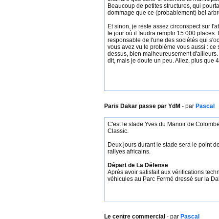
Beaucoup de petites structures, qui pourta
dommage que ce (probablement) bel arbre 
Et sinon, je reste assez circonspect sur l
le jour où il faudra remplir 15 000 place
responsable de l'une des sociétés qui s'o
vous avez vu le problème vous aussi : ce s
dessus, bien malheureusement d'ailleurs. A
dit, mais je doute un peu. Allez, plus que 4
Paris Dakar passe par YdM
- par
Pascal
C
'est le stade Yves du Manoir de Colombes
Classic.
Deux jours durant le stade sera le point d
rallyes africains.
Départ de La Défense
Après avoir satisfait aux vérifications te
véhicules au Parc Fermé dressé sur la Dal
Le centre commercial
- par
Pascal