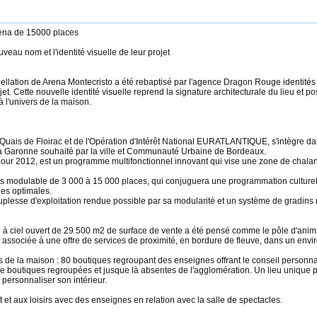
rena de 15000 places
au nom et l'identité visuelle de leur projet
ellation de Arena Montecristo a été rebaptisé par l'agence Dragon Rouge identités e
jet. Cette nouvelle identité visuelle reprend la signature architecturale du lieu et
à l'univers de la maison.
Quais de Floirac et de l'Opération d'Intérêt National EURATLANTIQUE, s'intègre da
e la Garonne souhaité par la ville et Communauté Urbaine de Bordeaux.
pour 2012, est un programme multifonctionnel innovant qui vise une zone de chalan
es modulable de 3 000 à 15 000 places, qui conjuguera une programmation culturell
ues optimales.
uplesse d'exploitation rendue possible par sa modularité et un système de gradins
 à ciel ouvert de 29 500 m2 de surface de vente a été pensé comme le pôle d'anima
e, associée à une offre de services de proximité, en bordure de fleuve, dans un en
s de la maison : 80 boutiques regroupant des enseignes offrant le conseil personnal
 de boutiques regroupées et jusque là absentes de l'agglomération. Un lieu unique 
personnaliser son intérieur.
t et aux loisirs avec des enseignes en relation avec la salle de spectacles.