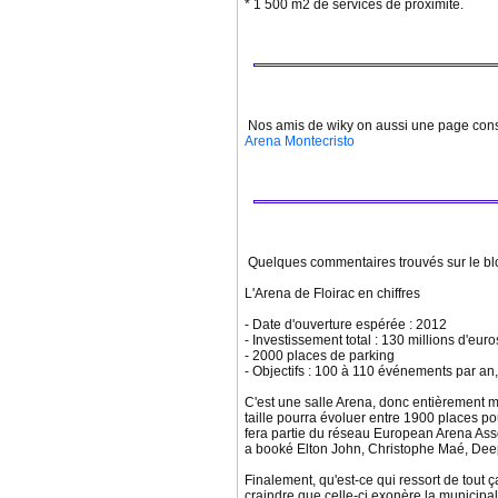
* 1 500 m2 de services de proximité.
Nos amis de wiky on aussi une page cons
Arena Montecristo
Quelques commentaires trouvés sur le b
L'Arena de Floirac en chiffres
- Date d'ouverture espérée : 2012
- Investissement total : 130 millions d'e
- 2000 places de parking
- Objectifs : 100 à 110 événements par an,
C'est une salle Arena, donc entièrement mod
taille pourra évoluer entre 1900 places p
fera partie du réseau European Arena Assoc
a booké Elton John, Christophe Maé, Deep 
Finalement, qu'est-ce qui ressort de tout ç
craindre que celle-ci exonère la municipal