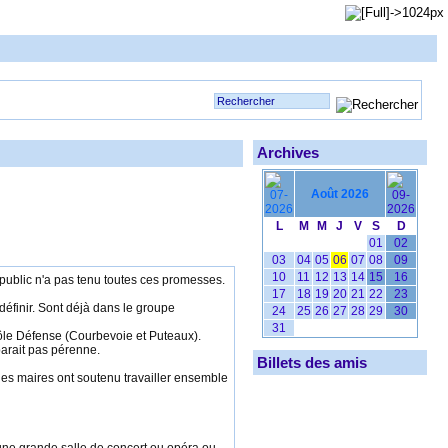
Archives
Août 2026
L
M
M
J
V
S
D
01
02
03
04
05
06
07
08
09
10
11
12
13
14
15
16
 public n'a pas tenu toutes ces promesses.
17
18
19
20
21
22
23
définir. Sont déjà dans le groupe
24
25
26
27
28
29
30
31
 pôle Défense (Courbevoie et Puteaux).
parait pas pérenne.
Billets des amis
i les maires ont soutenu travailler ensemble