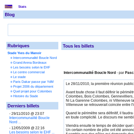
Blog
Stats
Blog
Rubriques
Tous les billets
Stade Yves du Manoir
¤
Intercommunalité Boucle Nord
¤
Grand Arena Bordeaux
¤
Les besoins selon le EHF
¤
Le centre commercial
Intercommunalité Boucle Nord
- par
Pasc
¤
Le stade
¤
Paris Dakar passe par YdM
Le 28/11/2010, la première réunion public
¤
Projet 2006 du département
¤
Quel projet pour Colombes
Avant toute chose il faut définir le périm
¤
Histoire du Stade
Colombes, Bois Colombes, Gennevilliers, As
Ni La Garenne Colombes, ni Villeneuve la G
Villeneuve se retrouverait coincée entre l
Derniers billets
Quand le périmètre sera définitif, il faudr
- 29/11/2010 @ 23:07
en toute complicité. Le discours me sembl
Intercommunalité Boucle
Nord ...
Viendra ensuite le temps de décider quel s
- 12/05/2009 @ 22:16
Un certain nombre de pôle ont été annoncé c
Les besoins selon le EHF ...