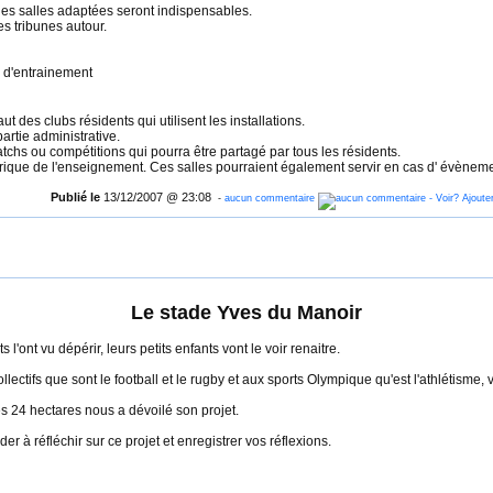
 des salles adaptées seront indispensables.
s tribunes autour.
 d'entrainement
t des clubs résidents qui utilisent les installations.
artie administrative.
tchs ou compétitions qui pourra être partagé par tous les résidents.
orique de l'enseignement. Ces salles pourraient également servir en cas d' évèneme
Publié le
13/12/2007 @ 23:08
-
aucun commentaire
Le stade Yves du Manoir
l'ont vu dépérir, leurs petits enfants vont le voir renaitre.
lectifs que sont le football et le rugby et aux sports Olympique qu'est l'athlétisme
s 24 hectares nous a dévoilé son projet.
 à réfléchir sur ce projet et enregistrer vos réflexions.