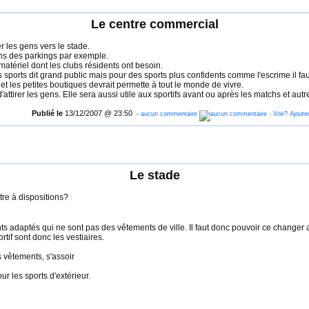
Le centre commercial
er les gens vers le stade.
iens des parkings par exemple.
 matériel dont les clubs résidents ont besoin.
sports dit grand public mais pour des sports plus confidents comme l'escrime il fa
t les petites boutiques devrait permette à tout le monde de vivre.
attirer les gens. Elle sera aussi utile aux sportifs avant ou après les matchs et aut
Publié le
13/12/2007 @ 23:50
-
aucun commentaire
Le stade
être à dispositions?
ts adaptés qui ne sont pas des vêtements de ville. Il faut donc pouvoir ce changer av
if sont donc les vestiaires.
 vêtements, s'assoir
r les sports d'extérieur.