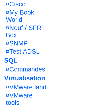
¤
Cisco
¤
My Book
World
¤
Neuf / SFR
Box
¤
SNMP
¤
Test ADSL
SQL
¤
Commandes
Virtualisation
¤
VMware land
¤
VMware
tools