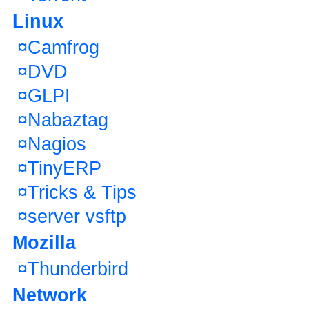
Linux
¤
Camfrog
¤
DVD
¤
GLPI
¤
Nabaztag
¤
Nagios
¤
TinyERP
¤
Tricks & Tips
¤
server vsftp
Mozilla
¤
Thunderbird
Network