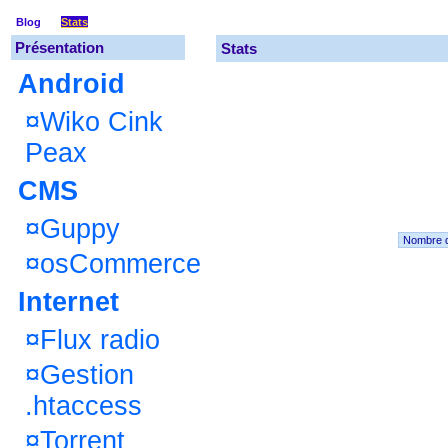
Blog
Stats
Présentation
Stats
Android
¤
Wiko Cink
Peax
CMS
¤
Guppy
¤
osCommerce
Internet
¤
Flux radio
¤
Gestion
.htaccess
¤
Torrent